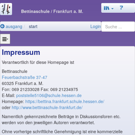
Bettinaschule
/ Frankfurt a. M.
ausgang
start
Login
Impressum
Verantwortlich für diese Homepage ist
Bettinaschule
Feuerbachstraße 37-47
60325 Frankfurt a. M.
Fon: 069 21233028 Fax: 069 21234975
E-Mail:
poststelle5106@schule.hessen.de
Homepage:
https://bettina.frankfurt.schule.hessen.de/
oder
http://www.bettinaschule-frankfurt.de/
Namentlich gekennzeichnete Beiträge in Diskussionsforen etc.
werden von den jeweiligen Autoren verantwortet.
Ohne vorherige schriftliche Genehmigung ist eine kommerzielle